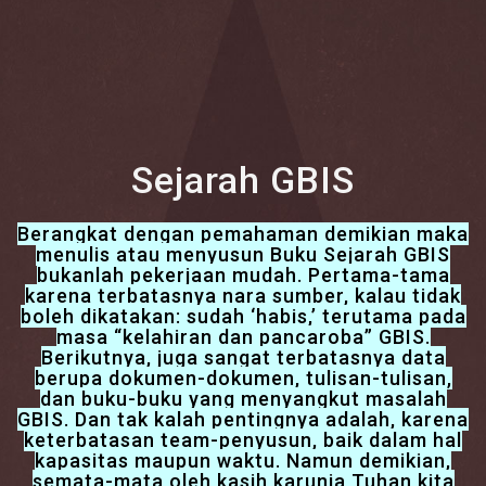
Sejarah GBIS
Berangkat dengan pemahaman demikian maka
menulis atau menyusun Buku Sejarah GBIS
bukanlah pekerjaan mudah. Pertama-tama
karena terbatasnya nara sumber, kalau tidak
boleh dikatakan: sudah ‘habis,’ terutama pada
masa “kelahiran dan pancaroba” GBIS.
Berikutnya, juga sangat terbatasnya data
berupa dokumen-dokumen, tulisan-tulisan,
dan buku-buku yang menyangkut masalah
GBIS. Dan tak kalah pentingnya adalah, karena
keterbatasan team-penyusun, baik dalam hal
kapasitas maupun waktu. Namun demikian,
semata-mata oleh kasih karunia Tuhan kita